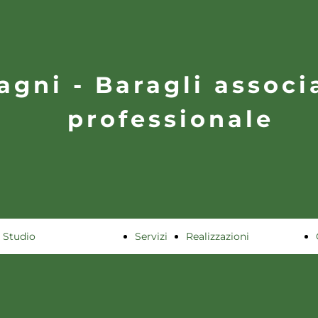
agni - Baragli associ
professionale
Studio
Servizi
Realizzazioni
Storia
Residenziali
Team
Commerciali