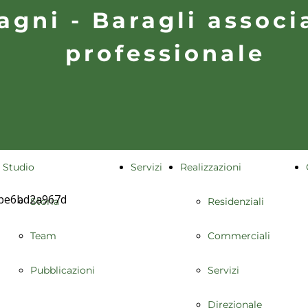
agni - Baragli associ
Pubblicazioni
Servizi
professionale
Direzionale
Studio
Servizi
Realizzazioni
Storia
Residenziali
Team
Commerciali
Pubblicazioni
Servizi
Direzionale