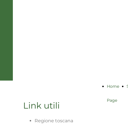
Bertagni -
Baragli
associazione
professionale
Home
Page
Link utili
Regione toscana